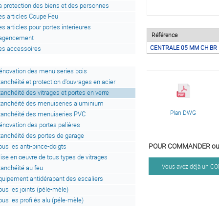
a protection des biens et des personnes
es articles Coupe Feu
es articles pour portes interieures
Référence
'agencement
CENTRALE 05 MM CH BR
es accessoires
énovation des menuiseries bois
tanchéité et protection d'ouvrages en acier
tanchéité des vitrages et portes en verre
tanchéité des menuiseries aluminium
Plan DWG
tanchéité des menuiseries PVC
énovation des portes palières
tanchéité des portes de garage
POUR COMMANDER ou 
ous les anti-pince-doigts
ise en oeuvre de tous types de vitrages
Vous avez déjà un 
tanchéité au feu
quipement antidérapant des escaliers
ous les joints (péle-mèle)
ous les profilés alu (péle-mèle)