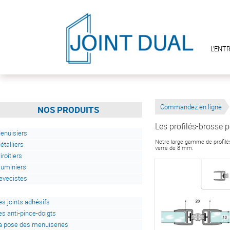
L'ENT
Commandez en ligne
NOS PRODUITS
Les profilés-brosse p
enuisiers
Notre large gamme de profilés
étalliers
verre de 8 mm.
iroitiers
luminiers
evecistes
es joints adhésifs
es anti-pince-doigts
a pose des menuiseries