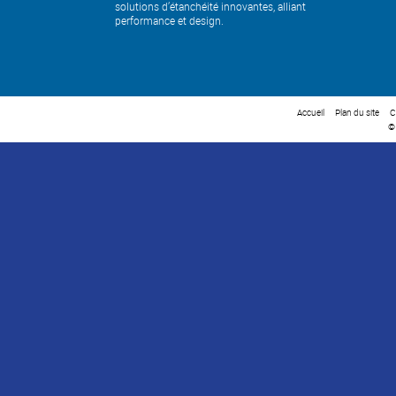
solutions d’étanchéité innovantes, alliant
performance et design.
Accueil
Plan du site
C
©