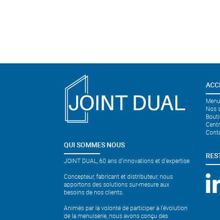
ACC
Menui
Nos s
Bouti
Cent
Cont
QUI SOMMES NOUS
RES
JOINT DUAL, 60 ans d'innovations et d'expertise
Concepteur, fabricant et distributeur, nous
apportons des solutions sur-mesure aux
besoins de nos clients.
Animés par la volonté de participer à l’évolution
de la menuiserie, nous avons conçu des