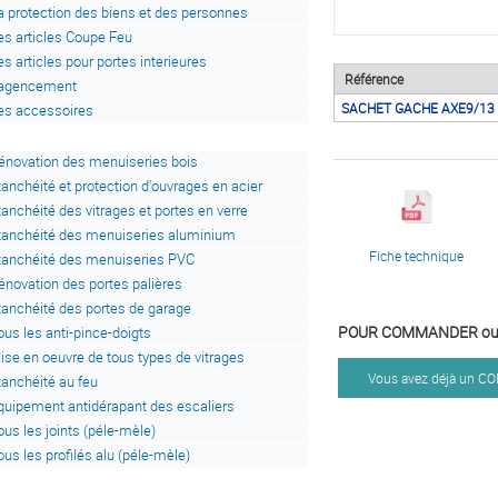
a protection des biens et des personnes
es articles Coupe Feu
es articles pour portes interieures
Référence
'agencement
SACHET GACHE AXE9/13
es accessoires
énovation des menuiseries bois
tanchéité et protection d'ouvrages en acier
tanchéité des vitrages et portes en verre
tanchéité des menuiseries aluminium
Fiche technique
tanchéité des menuiseries PVC
énovation des portes palières
tanchéité des portes de garage
POUR COMMANDER ou 
ous les anti-pince-doigts
ise en oeuvre de tous types de vitrages
Vous avez déjà un 
tanchéité au feu
quipement antidérapant des escaliers
ous les joints (péle-mèle)
ous les profilés alu (péle-mèle)