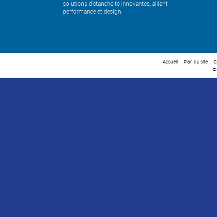
solutions d’étanchéité innovantes, alliant
performance et design.
Accueil
Plan du site
C
©