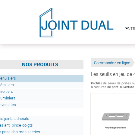
L'ENT
Commandez en ligne
NOS PRODUITS
Les seuils en jeu de
enuisiers
Profilés de seuils de portes
étalliers
à ruptures de pont, ouverture
iroitiers
luminiers
evecistes
es joints adhésifs
es anti-pince-doigts
a pose des menuiseries