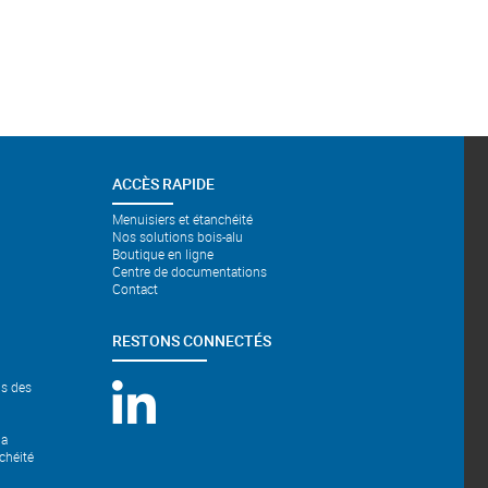
ACCÈS RAPIDE
Menuisiers et étanchéité
Nos solutions bois-alu
Boutique en ligne
Centre de documentations
Contact
RESTONS CONNECTÉS
ns des
la
chéité