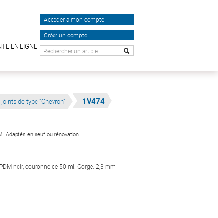
Accéder à mon compte
Créer un compte
NTE EN LIGNE
1V474
 joints de type "Chevron"
DM. Adaptés en neuf ou rénovation
EPDM noir, couronne de 50 ml. Gorge: 2,3 mm