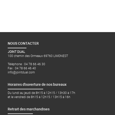
NOUS CONTACTER
JOINT DUAL
100 chemin des Ormeaux 69760 LIMONEST
Téléphone : 04 78 66 46 30
Fax : 04 78 66 46 40
info@jointdual.com
Horaires d'ouverture de nos bureaux
Du lundi au jeudi de 8h15 à 12h15 / 13h30 à 17h
et le vendredi de 8h15 à 12h15 / 13h15 à 16h
Retrait des marchandises