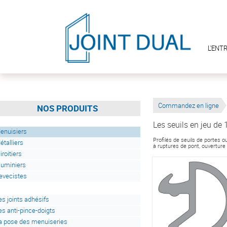
L'ENT
Commandez en ligne
NOS PRODUITS
Les seuils en jeu d
enuisiers
Profilés de seuils de portes 
étalliers
à ruptures de pont, ouverture
iroitiers
luminiers
evecistes
es joints adhésifs
es anti-pince-doigts
a pose des menuiseries