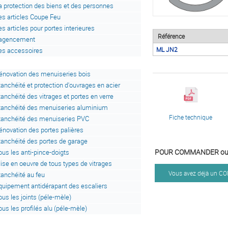
a protection des biens et des personnes
es articles Coupe Feu
es articles pour portes interieures
Référence
'agencement
ML JN2
es accessoires
énovation des menuiseries bois
tanchéité et protection d'ouvrages en acier
tanchéité des vitrages et portes en verre
tanchéité des menuiseries aluminium
Fiche technique
tanchéité des menuiseries PVC
énovation des portes palières
tanchéité des portes de garage
POUR COMMANDER ou 
ous les anti-pince-doigts
ise en oeuvre de tous types de vitrages
Vous avez déjà un 
tanchéité au feu
quipement antidérapant des escaliers
ous les joints (péle-mèle)
ous les profilés alu (péle-mèle)