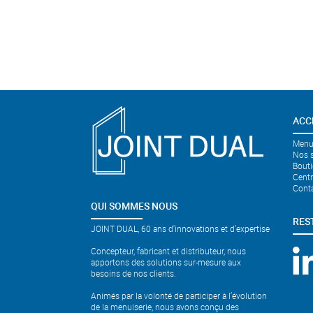
ACC
Menui
Nos s
Bouti
Cent
Cont
QUI SOMMES NOUS
RES
JOINT DUAL, 60 ans d'innovations et d'expertise
Concepteur, fabricant et distributeur, nous
apportons des solutions sur-mesure aux
besoins de nos clients.
Animés par la volonté de participer à l’évolution
de la menuiserie, nous avons conçu des