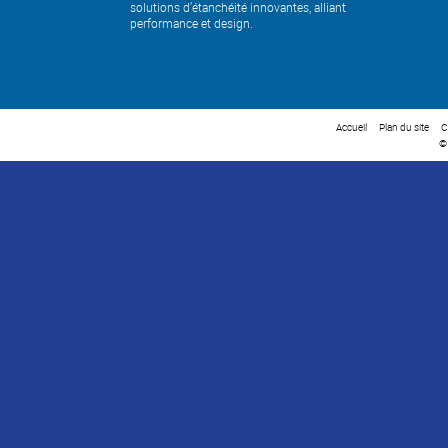
solutions d’étanchéité innovantes, alliant
performance et design.
Accueil
Plan du site
C
©