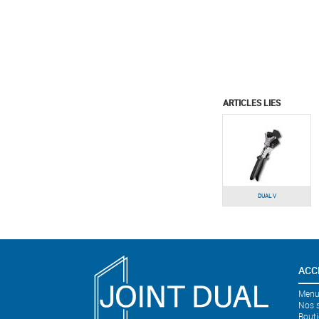
ARTICLES LIES
DUAL V
ACC
Menui
Nos s
Bouti