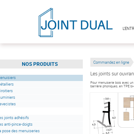
L'ENT
Commandez en ligne
NOS PRODUITS
Les joints sur ouvran
enuisiers
Pour menuiserie bois avec un 
étalliers
barrière phoniques, en TPE bi
iroitiers
luminiers
evecistes
es joints adhésifs
es anti-pince-doigts
a pose des menuiseries