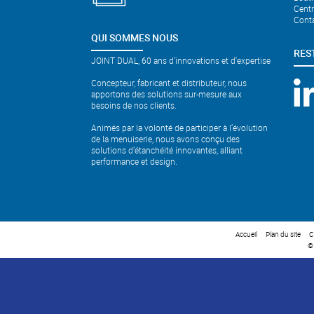
Cent
Cont
QUI SOMMES NOUS
RES
JOINT DUAL, 60 ans d'innovations et d'expertise
Concepteur, fabricant et distributeur, nous
apportons des solutions sur-mesure aux
besoins de nos clients.
Animés par la volonté de participer à l’évolution
de la menuiserie, nous avons conçu des
solutions d’étanchéité innovantes, alliant
performance et design.
Accueil
Plan du site
C
©