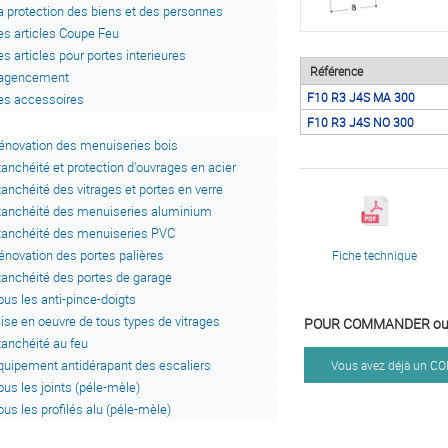
a protection des biens et des personnes
es articles Coupe Feu
es articles pour portes interieures
Référence
'agencement
F10 R3 J4S MA 300
es accessoires
F10 R3 J4S NO 300
énovation des menuiseries bois
tanchéité et protection d'ouvrages en acier
tanchéité des vitrages et portes en verre
tanchéité des menuiseries aluminium
tanchéité des menuiseries PVC
énovation des portes palières
Fiche technique
tanchéité des portes de garage
ous les anti-pince-doigts
ise en oeuvre de tous types de vitrages
POUR COMMANDER ou 
tanchéité au feu
quipement antidérapant des escaliers
Vous avez déjà un 
ous les joints (péle-mèle)
ous les profilés alu (péle-mèle)