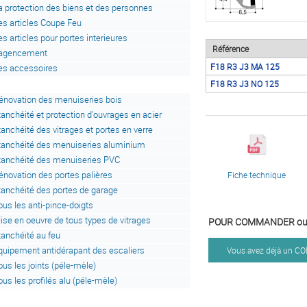
a protection des biens et des personnes
es articles Coupe Feu
es articles pour portes interieures
Référence
'agencement
F18 R3 J3 MA 125
es accessoires
F18 R3 J3 NO 125
énovation des menuiseries bois
tanchéité et protection d'ouvrages en acier
tanchéité des vitrages et portes en verre
tanchéité des menuiseries aluminium
tanchéité des menuiseries PVC
énovation des portes palières
Fiche technique
tanchéité des portes de garage
ous les anti-pince-doigts
ise en oeuvre de tous types de vitrages
POUR COMMANDER ou 
tanchéité au feu
quipement antidérapant des escaliers
Vous avez déjà un 
ous les joints (péle-mèle)
ous les profilés alu (péle-mèle)