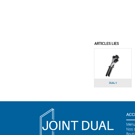
ARTICLES LIES
DUAL V
ACC
Menui
Nos s
Bouti