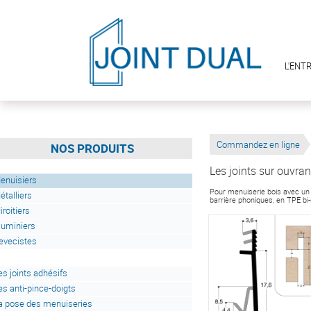
L'ENT
Commandez en ligne
NOS PRODUITS
Les joints sur ouvran
enuisiers
Pour menuiserie bois avec un 
étalliers
barrière phoniques, en TPE bi
iroitiers
luminiers
evecistes
es joints adhésifs
es anti-pince-doigts
a pose des menuiseries