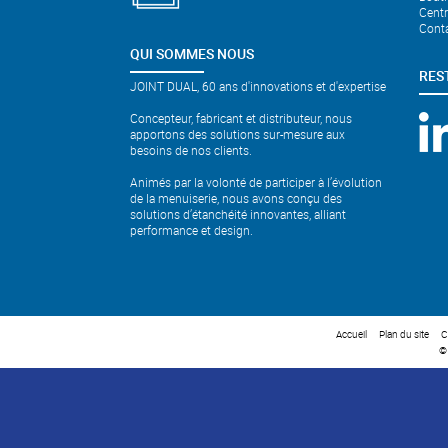
Cent
Cont
QUI SOMMES NOUS
RES
JOINT DUAL, 60 ans d'innovations et d'expertise
Concepteur, fabricant et distributeur, nous
apportons des solutions sur-mesure aux
besoins de nos clients.
Animés par la volonté de participer à l’évolution
de la menuiserie, nous avons conçu des
solutions d’étanchéité innovantes, alliant
performance et design.
Accueil
Plan du site
C
©