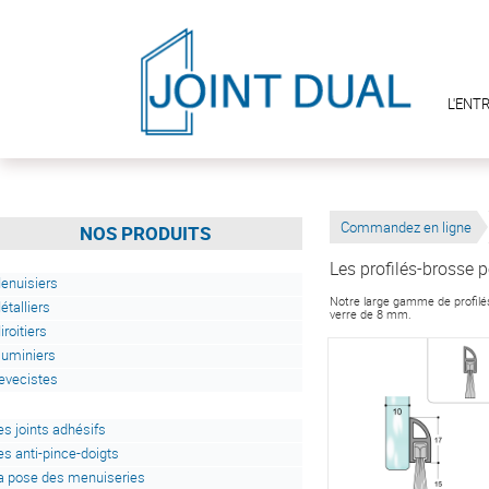
L'ENT
Commandez en ligne
NOS PRODUITS
Les profilés-brosse p
enuisiers
Notre large gamme de profilés
étalliers
verre de 8 mm.
iroitiers
luminiers
evecistes
es joints adhésifs
es anti-pince-doigts
a pose des menuiseries