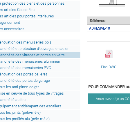
a protection des biens et des personnes
es articles Coupe Feu
es articles pour portes interieures
Référence
'agencement
ADHESIVE-10
es accessoires
énovation des menuiseries bois
tanchéité et protection d'ouvrages en acier
tanchéité des vitrages et portes en verre
tanchéité des menuiseries aluminium
Plan DWG
tanchéité des menuiseries PVC
énovation des portes palières
tanchéité des portes de garage
POUR COMMANDER ou 
ous les anti-pince-doigts
ise en oeuvre de tous types de vitrages
Vous avez déjà un 
tanchéité au feu
quipement antidérapant des escaliers
ous les joints (péle-mèle)
ous les profilés alu (péle-mèle)