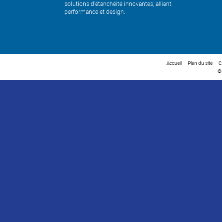
solutions d’étanchéité innovantes, alliant
performance et design.
Accueil
Plan du site
C
©