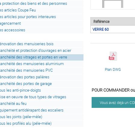
a protection des biens et des personnes
es articles Coupe Feu
es articles pour portes interieures
Référence
'agencement
VERRE 60
es accessoires
énovation des menuiseries bois
tanchéité et protection d'ouvrages en acier
tanchéité des vitrages et portes en verre
tanchéité des menuiseries aluminium
Plan DWG
tanchéité des menuiseries PVC
énovation des portes palières
tanchéité des portes de garage
POUR COMMANDER ou 
ous les anti-pince-doigts
ise en oeuvre de tous types de vitrages
Vous avez déjà un 
tanchéité au feu
quipement antidérapant des escaliers
ous les joints (péle-mèle)
ous les profilés alu (péle-mèle)