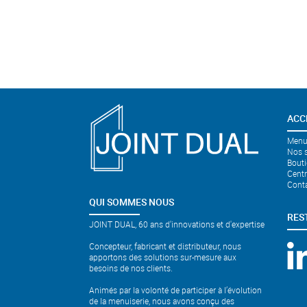
ACC
Menui
Nos s
Bouti
Cent
Cont
QUI SOMMES NOUS
RES
JOINT DUAL, 60 ans d'innovations et d'expertise
Concepteur, fabricant et distributeur, nous
apportons des solutions sur-mesure aux
besoins de nos clients.
Animés par la volonté de participer à l’évolution
de la menuiserie, nous avons conçu des