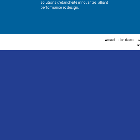
solutions d’étanchéité innovantes, alliant
performance et design.
Accueil
Plan du site
C
©