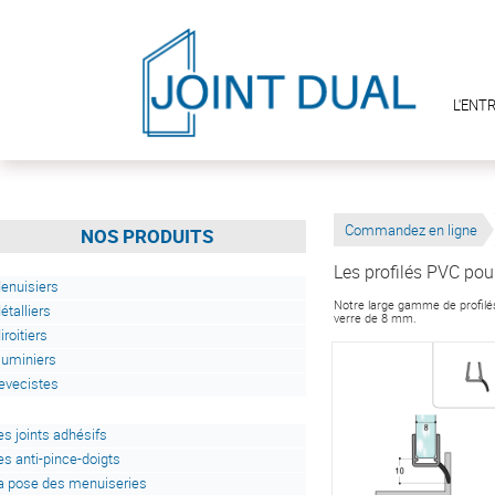
L'ENT
Commandez en ligne
NOS PRODUITS
Les profilés PVC pou
enuisiers
Notre large gamme de profilés
étalliers
verre de 8 mm.
iroitiers
luminiers
evecistes
es joints adhésifs
es anti-pince-doigts
a pose des menuiseries