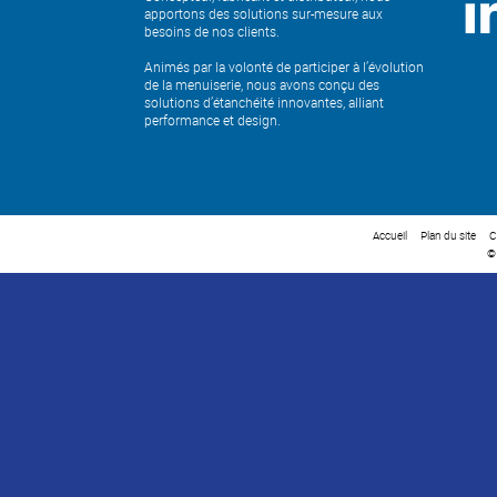
apportons des solutions sur-mesure aux
besoins de nos clients.
Animés par la volonté de participer à l’évolution
de la menuiserie, nous avons conçu des
solutions d’étanchéité innovantes, alliant
performance et design.
Accueil
Plan du site
C
©