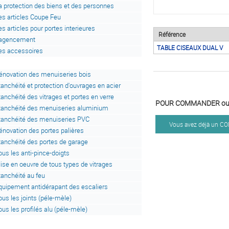
a protection des biens et des personnes
es articles Coupe Feu
es articles pour portes interieures
Référence
'agencement
TABLE CISEAUX DUAL V
es accessoires
énovation des menuiseries bois
tanchéité et protection d'ouvrages en acier
tanchéité des vitrages et portes en verre
POUR COMMANDER ou 
tanchéité des menuiseries aluminium
tanchéité des menuiseries PVC
Vous avez déjà un 
énovation des portes palières
tanchéité des portes de garage
ous les anti-pince-doigts
ise en oeuvre de tous types de vitrages
tanchéité au feu
quipement antidérapant des escaliers
ous les joints (péle-mèle)
ous les profilés alu (péle-mèle)