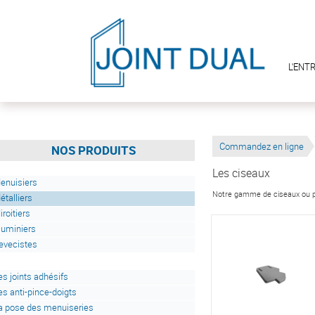
L'ENT
Commandez en ligne
NOS PRODUITS
Les ciseaux
enuisiers
Notre gamme de ciseaux ou pi
étalliers
iroitiers
luminiers
evecistes
es joints adhésifs
es anti-pince-doigts
a pose des menuiseries