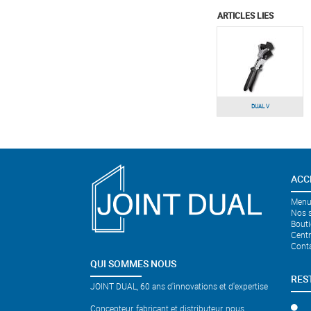
ARTICLES LIES
DUAL V
ACC
Menui
Nos s
Bouti
Cent
Cont
QUI SOMMES NOUS
RES
JOINT DUAL, 60 ans d'innovations et d'expertise
Concepteur, fabricant et distributeur, nous