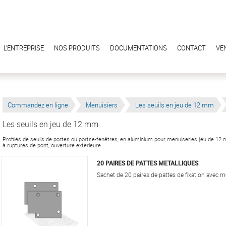
L'ENTREPRISE
NOS PRODUITS
DOCUMENTATIONS
CONTACT
VE
Commandez en ligne
Menuisiers
Les seuils en jeu de 12 mm
Les seuils en jeu de 12 mm
Profilés de seuils de portes ou portse-fenêtres, en aluminium pour menuiseries jeu de 12
à ruptures de pont, ouverture exterieure
20 PAIRES DE PATTES METALLIQUES
Sachet de 20 paires de pattes de fixation avec 