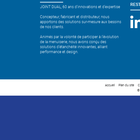
RES
JOINT DUAL, 60 ans d'innovations et d'expertise
Concepteur, fabricant et distributeur, nous
apportons des solutions sur-mesure aux besoins
de nos clients.
Animés par la volonté de participer à l’évolution
de la menuiserie, nous avons conçu des
solutions d’étanchéité innovantes, alliant
performance et design.
Accueil
Plan du site
C
©