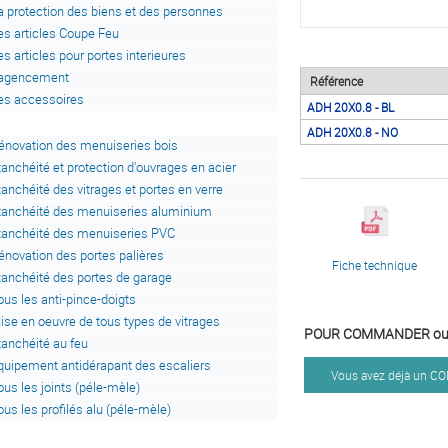
a protection des biens et des personnes
es articles Coupe Feu
es articles pour portes interieures
'agencement
Référence
es accessoires
ADH 20X0.8 - BL
ADH 20X0.8 - NO
énovation des menuiseries bois
tanchéité et protection d'ouvrages en acier
tanchéité des vitrages et portes en verre
tanchéité des menuiseries aluminium
tanchéité des menuiseries PVC
énovation des portes palières
Fiche technique
tanchéité des portes de garage
ous les anti-pince-doigts
ise en oeuvre de tous types de vitrages
POUR COMMANDER ou 
tanchéité au feu
quipement antidérapant des escaliers
Vous avez déjà un 
ous les joints (péle-mèle)
ous les profilés alu (péle-mèle)