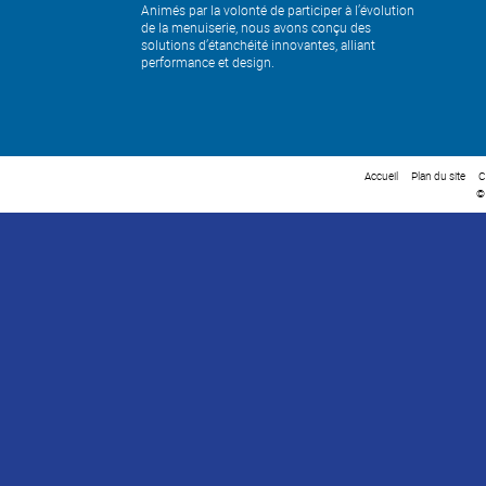
Animés par la volonté de participer à l’évolution
de la menuiserie, nous avons conçu des
solutions d’étanchéité innovantes, alliant
performance et design.
Accueil
Plan du site
C
©