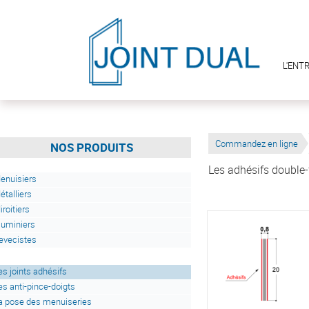
L'ENT
Commandez en ligne
NOS PRODUITS
Les adhésifs double-
enuisiers
étalliers
iroitiers
luminiers
evecistes
es joints adhésifs
es anti-pince-doigts
a pose des menuiseries