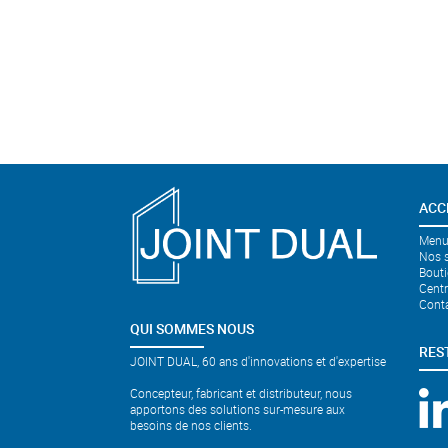
ACC
Menui
Nos s
Bouti
Cent
Cont
QUI SOMMES NOUS
RES
JOINT DUAL, 60 ans d'innovations et d'expertise
Concepteur, fabricant et distributeur, nous
apportons des solutions sur-mesure aux
besoins de nos clients.