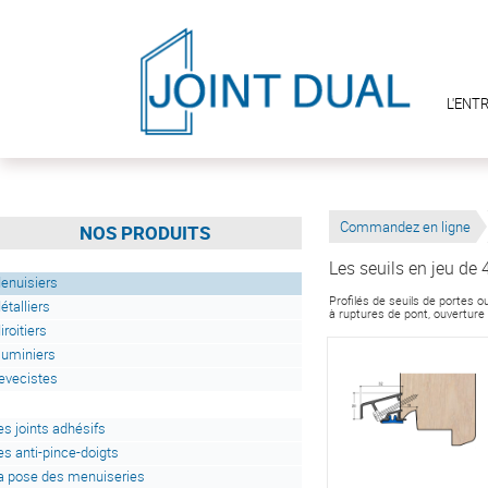
L'ENT
Commandez en ligne
NOS PRODUITS
Les seuils en jeu de
enuisiers
Profilés de seuils de portes
étalliers
à ruptures de pont, ouverture
iroitiers
luminiers
evecistes
es joints adhésifs
es anti-pince-doigts
a pose des menuiseries