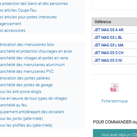
a protection des biens et des personnes
es articles Coupe Feu
es articles pour portes interieures
Référence
'agencement
JET MAG 03 A AR
es accessoires
JET MAG 03 L BL
énovation des menuiseries bois
JET MAG 03 L MA
tanchéité et protection d'ouvrages en acier
JET MAG 03 S CH
tanchéité des vitrages et portes en verre
JET MAG 03 S NI
tanchéité des menuiseries aluminium
tanchéité des menuiseries PVC
énovation des portes palières
tanchéité des portes de garage
ous les anti-pince-doigts
ise en oeuvre de tous types de vitrages
Fiche technique
tanchéité au feu
quipement antidérapant des escaliers
ous les joints (péle-mèle)
POUR COMMANDER ou 
ous les profilés alu (péle-mèle)
Vous avez déjà un 