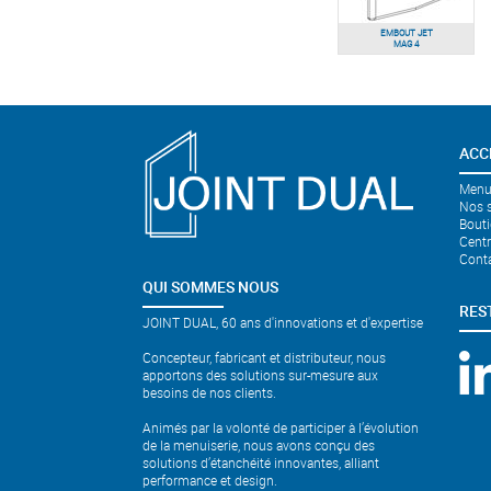
EMBOUT JET
MAG 4
ACC
Menui
Nos s
Bouti
Cent
Cont
QUI SOMMES NOUS
RES
JOINT DUAL, 60 ans d'innovations et d'expertise
Concepteur, fabricant et distributeur, nous
apportons des solutions sur-mesure aux
besoins de nos clients.
Animés par la volonté de participer à l’évolution
de la menuiserie, nous avons conçu des
solutions d’étanchéité innovantes, alliant
performance et design.