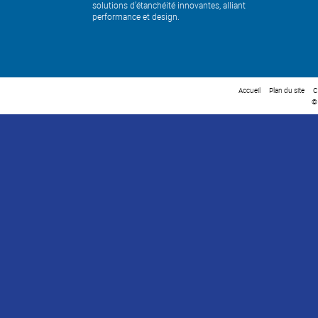
solutions d’étanchéité innovantes, alliant
performance et design.
Accueil
Plan du site
C
©