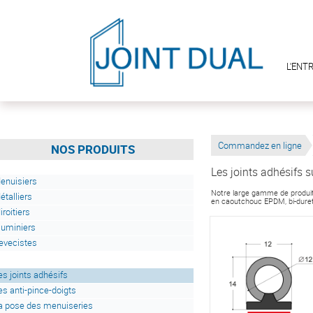
L'ENT
Commandez en ligne
NOS PRODUITS
Les joints adhésifs 
enuisiers
Notre large gamme de produits
étalliers
en caoutchouc EPDM, bi-duret
iroitiers
luminiers
evecistes
es joints adhésifs
es anti-pince-doigts
a pose des menuiseries