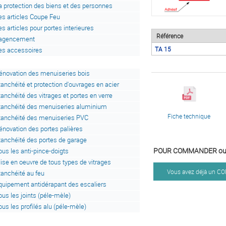
a protection des biens et des personnes
es articles Coupe Feu
es articles pour portes interieures
Référence
'agencement
TA 15
es accessoires
énovation des menuiseries bois
tanchéité et protection d'ouvrages en acier
tanchéité des vitrages et portes en verre
tanchéité des menuiseries aluminium
Fiche technique
tanchéité des menuiseries PVC
énovation des portes palières
tanchéité des portes de garage
POUR COMMANDER ou 
ous les anti-pince-doigts
ise en oeuvre de tous types de vitrages
Vous avez déjà un 
tanchéité au feu
quipement antidérapant des escaliers
ous les joints (péle-mèle)
ous les profilés alu (péle-mèle)