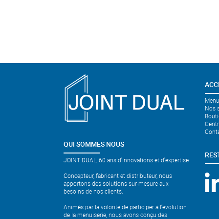
ACC
Menui
Nos s
Bouti
Cent
Cont
QUI SOMMES NOUS
RES
JOINT DUAL, 60 ans d'innovations et d'expertise
Concepteur, fabricant et distributeur, nous
apportons des solutions sur-mesure aux
besoins de nos clients.
Animés par la volonté de participer à l’évolution
de la menuiserie, nous avons conçu des