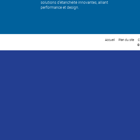
solutions d’étanchéité innovantes, alliant
performance et design.
Accueil
Plan du site
C
©