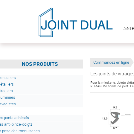
L'ENT
Commandez en ligne
NOS PRODUITS
Les joints de vitrage
enuisiers
Pour la miroiterie. Joints d'é
étalliers
REMAGUM, fonds de joint. Les 
iroitiers
luminiers
evecistes
es joints adhésifs
es anti-pince-doigts
a pose des menuiseries