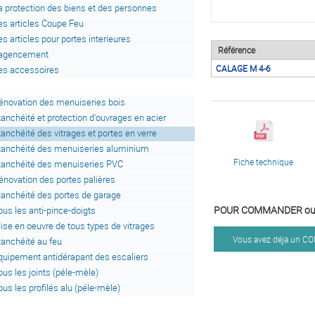
a protection des biens et des personnes
es articles Coupe Feu
es articles pour portes interieures
Référence
'agencement
CALAGE M 4-6
es accessoires
énovation des menuiseries bois
tanchéité et protection d'ouvrages en acier
tanchéité des vitrages et portes en verre
tanchéité des menuiseries aluminium
Fiche technique
tanchéité des menuiseries PVC
énovation des portes palières
tanchéité des portes de garage
POUR COMMANDER ou 
ous les anti-pince-doigts
ise en oeuvre de tous types de vitrages
Vous avez déjà un 
tanchéité au feu
quipement antidérapant des escaliers
ous les joints (péle-mèle)
ous les profilés alu (péle-mèle)