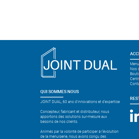
ACC
Menui
Nos s
Bouti
Cent
Cont
QUI SOMMES NOUS
RES
JOINT DUAL, 60 ans d'innovations et d'expertise
Concepteur, fabricant et distributeur, nous
apportons des solutions sur-mesure aux
besoins de nos clients.
Animés par la volonté de participer à l’évolution
de la menuiserie, nous avons conçu des