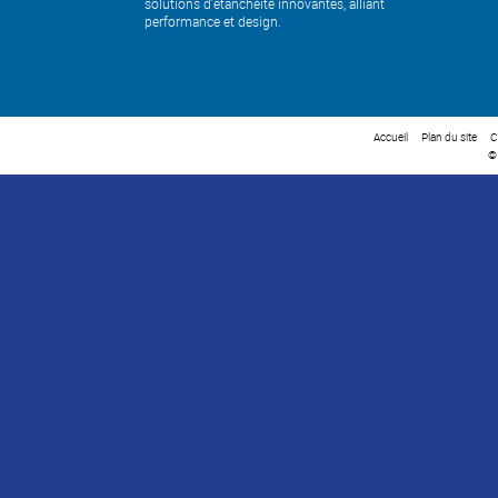
solutions d’étanchéité innovantes, alliant
performance et design.
Accueil
Plan du site
C
©