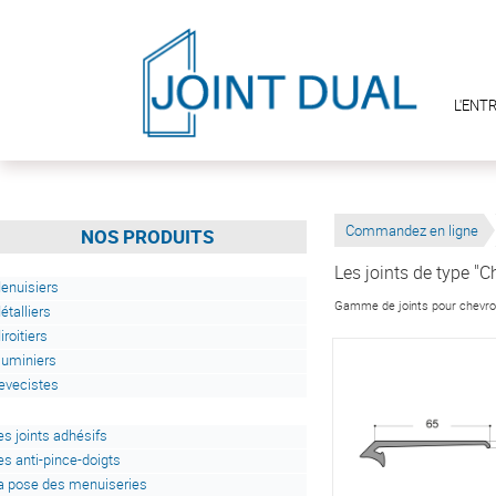
L'ENT
Commandez en ligne
NOS PRODUITS
Les joints de type "C
enuisiers
Gamme de joints pour chevro
étalliers
iroitiers
luminiers
evecistes
es joints adhésifs
es anti-pince-doigts
a pose des menuiseries