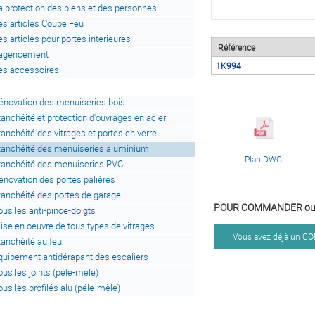
a protection des biens et des personnes
es articles Coupe Feu
es articles pour portes interieures
Référence
'agencement
1K994
es accessoires
énovation des menuiseries bois
tanchéité et protection d'ouvrages en acier
tanchéité des vitrages et portes en verre
tanchéité des menuiseries aluminium
Plan DWG
tanchéité des menuiseries PVC
énovation des portes palières
tanchéité des portes de garage
POUR COMMANDER ou 
ous les anti-pince-doigts
ise en oeuvre de tous types de vitrages
Vous avez déjà un 
tanchéité au feu
quipement antidérapant des escaliers
ous les joints (péle-mèle)
ous les profilés alu (péle-mèle)