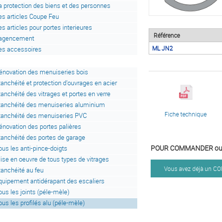
a protection des biens et des personnes
es articles Coupe Feu
es articles pour portes interieures
Référence
'agencement
ML JN2
es accessoires
énovation des menuiseries bois
tanchéité et protection d'ouvrages en acier
tanchéité des vitrages et portes en verre
tanchéité des menuiseries aluminium
Fiche technique
tanchéité des menuiseries PVC
énovation des portes palières
tanchéité des portes de garage
POUR COMMANDER ou 
ous les anti-pince-doigts
ise en oeuvre de tous types de vitrages
Vous avez déjà un 
tanchéité au feu
quipement antidérapant des escaliers
ous les joints (péle-mèle)
ous les profilés alu (péle-mèle)