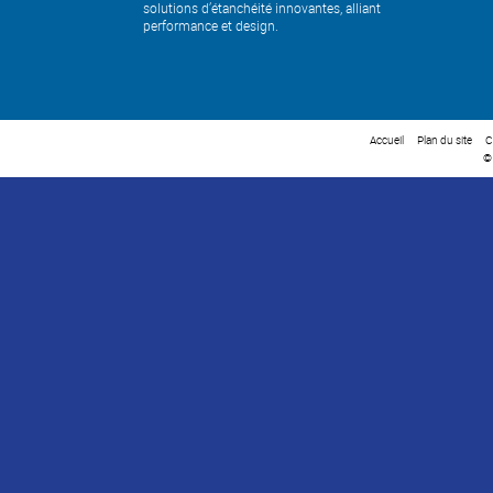
solutions d’étanchéité innovantes, alliant
performance et design.
Accueil
Plan du site
C
©