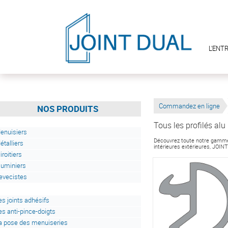
L'ENT
Commandez en ligne
NOS PRODUITS
Tous les profilés alu
enuisiers
Découvrez toute notre gamme s
étalliers
intérieures extérieures, JOIN
iroitiers
luminiers
evecistes
es joints adhésifs
es anti-pince-doigts
a pose des menuiseries