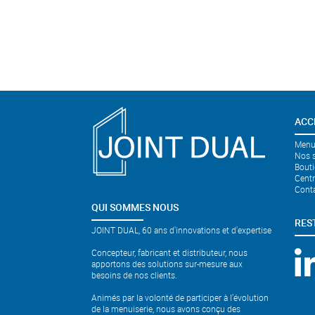
ACC
Menui
Nos s
Bouti
Cent
Cont
QUI SOMMES NOUS
RES
JOINT DUAL, 60 ans d'innovations et d'expertise
Concepteur, fabricant et distributeur, nous
apportons des solutions sur-mesure aux
besoins de nos clients.
Animés par la volonté de participer à l’évolution
de la menuiserie, nous avons conçu des