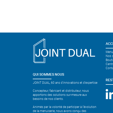
ACC
Menui
Nos s
Bouti
Cent
Cont
QUI SOMMES NOUS
RES
JOINT DUAL, 60 ans d'innovations et d'expertise
Concepteur, fabricant et distributeur, nous
apportons des solutions sur-mesure aux
besoins de nos clients.
Animés par la volonté de participer à l’évolution
de la menuiserie, nous avons conçu des