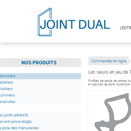
L'ENT
Commandez en ligne
NOS PRODUITS
Les seuils en jeu d
enuisiers
Profilés de seuils de portes 
étalliers
à ruptures de pont, ouverture
iroitiers
luminiers
evecistes
es joints adhésifs
es anti-pince-doigts
a pose des menuiseries