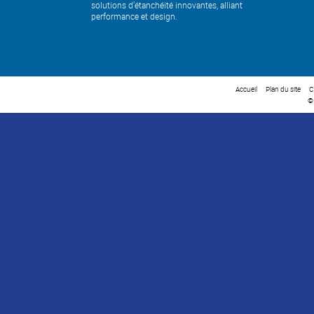
solutions d’étanchéité innovantes, alliant
performance et design.
Accueil
Plan du site
C
©