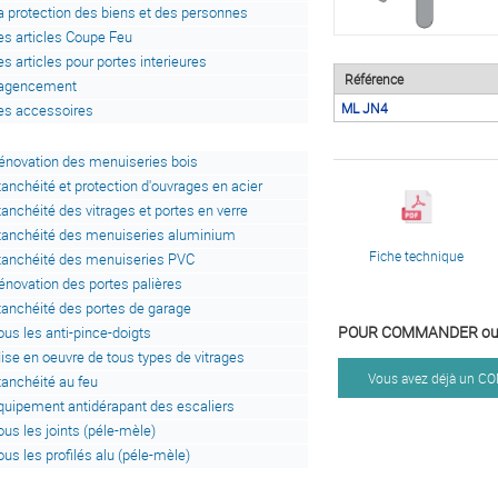
a protection des biens et des personnes
es articles Coupe Feu
es articles pour portes interieures
Référence
'agencement
ML JN4
es accessoires
énovation des menuiseries bois
tanchéité et protection d'ouvrages en acier
tanchéité des vitrages et portes en verre
tanchéité des menuiseries aluminium
Fiche technique
tanchéité des menuiseries PVC
énovation des portes palières
tanchéité des portes de garage
POUR COMMANDER ou 
ous les anti-pince-doigts
ise en oeuvre de tous types de vitrages
Vous avez déjà un 
tanchéité au feu
quipement antidérapant des escaliers
ous les joints (péle-mèle)
ous les profilés alu (péle-mèle)