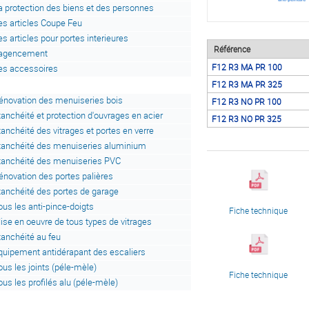
a protection des biens et des personnes
es articles Coupe Feu
es articles pour portes interieures
Référence
'agencement
F12 R3 MA PR 100
es accessoires
F12 R3 MA PR 325
énovation des menuiseries bois
F12 R3 NO PR 100
tanchéité et protection d'ouvrages en acier
F12 R3 NO PR 325
tanchéité des vitrages et portes en verre
tanchéité des menuiseries aluminium
tanchéité des menuiseries PVC
énovation des portes palières
tanchéité des portes de garage
ous les anti-pince-doigts
Fiche technique
ise en oeuvre de tous types de vitrages
tanchéité au feu
quipement antidérapant des escaliers
ous les joints (péle-mèle)
Fiche technique
ous les profilés alu (péle-mèle)