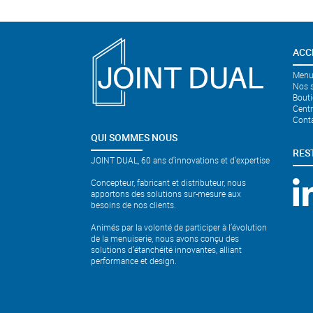
ACC
Menui
Nos s
Bouti
Cent
Cont
QUI SOMMES NOUS
RES
JOINT DUAL, 60 ans d'innovations et d'expertise
Concepteur, fabricant et distributeur, nous
apportons des solutions sur-mesure aux
besoins de nos clients.
Animés par la volonté de participer à l’évolution
de la menuiserie, nous avons conçu des
solutions d’étanchéité innovantes, alliant
performance et design.