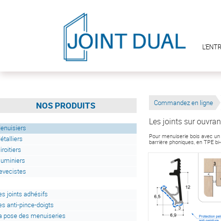
L'ENT
Commandez en ligne
NOS PRODUITS
Les joints sur ouvran
enuisiers
Pour menuiserie bois avec un 
étalliers
barrière phoniques, en TPE bi
iroitiers
luminiers
evecistes
es joints adhésifs
es anti-pince-doigts
a pose des menuiseries