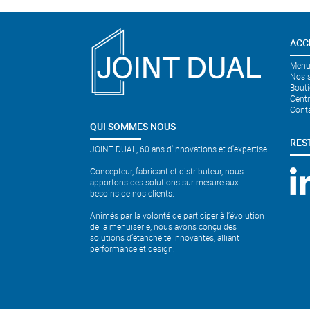
ACC
Menui
Nos s
Bouti
Cent
Cont
QUI SOMMES NOUS
RES
JOINT DUAL, 60 ans d'innovations et d'expertise
Concepteur, fabricant et distributeur, nous
apportons des solutions sur-mesure aux
besoins de nos clients.
Animés par la volonté de participer à l’évolution
de la menuiserie, nous avons conçu des
solutions d’étanchéité innovantes, alliant
performance et design.