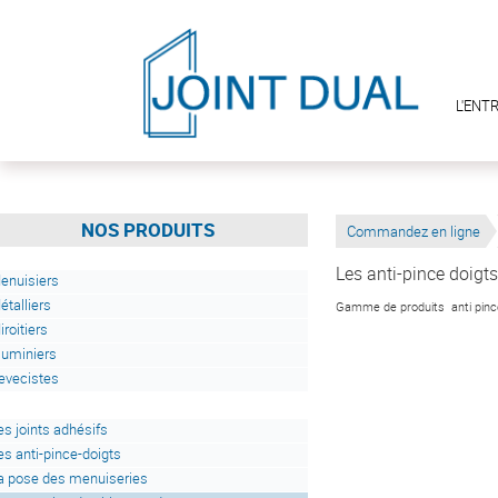
L'ENT
NOS PRODUITS
Commandez en ligne
Les anti-pince doigts
enuisiers
étalliers
Gamme de produits anti pince-
iroitiers
luminiers
evecistes
es joints adhésifs
es anti-pince-doigts
a pose des menuiseries