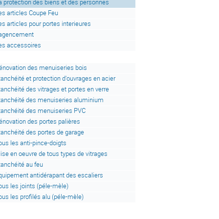
a protection des biens et des personnes
es articles Coupe Feu
es articles pour portes interieures
'agencement
es accessoires
énovation des menuiseries bois
tanchéité et protection d'ouvrages en acier
tanchéité des vitrages et portes en verre
tanchéité des menuiseries aluminium
tanchéité des menuiseries PVC
énovation des portes palières
tanchéité des portes de garage
ous les anti-pince-doigts
ise en oeuvre de tous types de vitrages
tanchéité au feu
quipement antidérapant des escaliers
ous les joints (péle-mèle)
ous les profilés alu (péle-mèle)