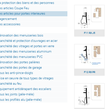
a protection des biens et des personnes
es articles Coupe Feu
es articles pour portes interieures
'agencement
es accessoires
F11 R3 J5
énovation des menuiseries bois
tanchéité et protection d'ouvrages en acier
tanchéité des vitrages et portes en verre
tanchéité des menuiseries aluminium
tanchéité des menuiseries PVC
énovation des portes palières
tanchéité des portes de garage
F12 R3 PR
ous les anti-pince-doigts
ise en oeuvre de tous types de vitrages
tanchéité au feu
quipement antidérapant des escaliers
ous les joints (péle-mèle)
ous les profilés alu (péle-mèle)