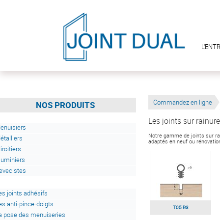
L'ENT
Commandez en ligne
NOS PRODUITS
Les joints sur rainure
enuisiers
Notre gamme de joints sur rai
étalliers
adaptés en neuf ou rénova
iroitiers
luminiers
evecistes
es joints adhésifs
es anti-pince-doigts
T05 R3
a pose des menuiseries