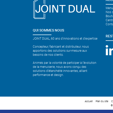
Menui
Nos s
Bouti
Cent
Cont
QUI SOMMES NOUS
RES
JOINT DUAL, 60 ans d'innovations et d'expertise
Concepteur, fabricant et distributeur, nous
apportons des solutions sur-mesure aux
besoins de nos clients.
Animés par la volonté de participer à l’évolution
de la menuiserie, nous avons conçu des
solutions d’étanchéité innovantes, alliant
performance et design.
Accueil
Plan du site
C
©