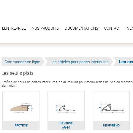
L'ENTREPRISE
NOS PRODUITS
DOCUMENTATIONS
CONTACT
VE
Les seu
Commandez en ligne
Les articles pour portes interieures
Les seuils plats
Profilés de seuils de portes interieures, en aluminium pour menuiseries neuves ou rénovation
aluminium.
UNIVERSEL
PROTEGE
NEUF/RENO
AR-30