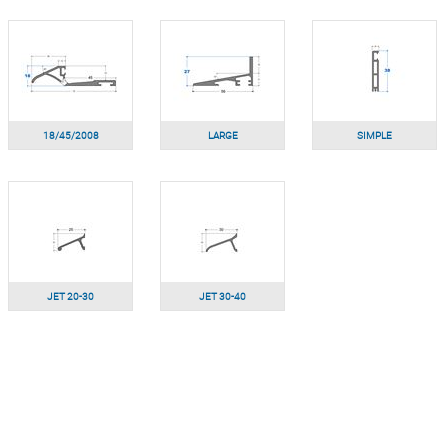
18/45/2008
LARGE
SIMPLE
JET 20-30
JET 30-40