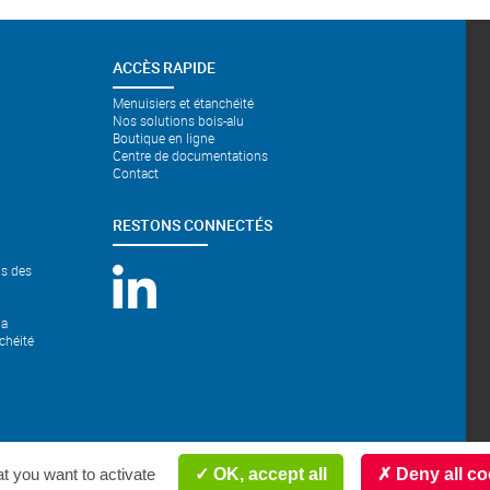
ACCÈS RAPIDE
Menuisiers et étanchéité
Nos solutions bois-alu
Boutique en ligne
Centre de documentations
Contact
RESTONS CONNECTÉS
ns des
la
chéité
t you want to activate
Accueil
Plan du site
Conditions générales de vente
OK, accept all
Mentions légales
Deny all co