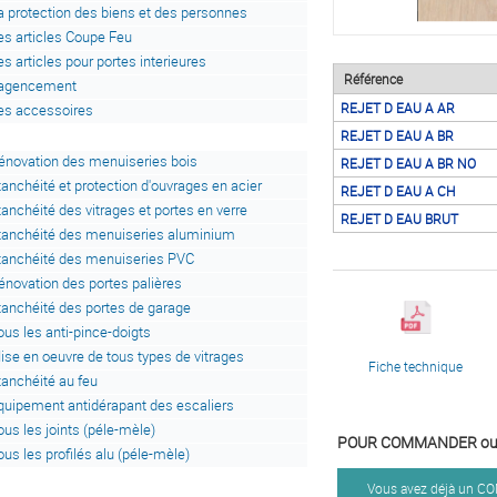
a protection des biens et des personnes
es articles Coupe Feu
es articles pour portes interieures
Référence
'agencement
REJET D EAU A AR
es accessoires
REJET D EAU A BR
énovation des menuiseries bois
REJET D EAU A BR NO
tanchéité et protection d'ouvrages en acier
REJET D EAU A CH
tanchéité des vitrages et portes en verre
REJET D EAU BRUT
tanchéité des menuiseries aluminium
tanchéité des menuiseries PVC
énovation des portes palières
tanchéité des portes de garage
ous les anti-pince-doigts
ise en oeuvre de tous types de vitrages
Fiche technique
tanchéité au feu
quipement antidérapant des escaliers
ous les joints (péle-mèle)
POUR COMMANDER ou 
ous les profilés alu (péle-mèle)
Vous avez déjà un 