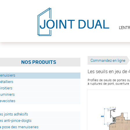
L'ENT
Commandez en ligne
NOS PRODUITS
Les seuils en jeu de
enuisiers
Profilés de seuils de portes
étalliers
à ruptures de pont, ouverture
iroitiers
luminiers
evecistes
es joints adhésifs
es anti-pince-doigts
a pose des menuiseries