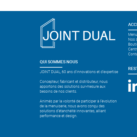
ACC
Menui
Nos s
Bouti
Cent
Cont
QUI SOMMES NOUS
RES
JOINT DUAL, 60 ans d'innovations et d'expertise
Concepteur, fabricant et distributeur, nous
apportons des solutions sur-mesure aux
besoins de nos clients.
Animés par la volonté de participer à l’évolution
de la menuiserie, nous avons conçu des
solutions d’étanchéité innovantes, alliant
performance et design.