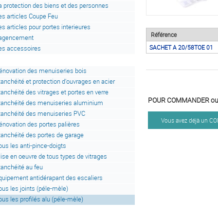
a protection des biens et des personnes
es articles Coupe Feu
es articles pour portes interieures
Référence
'agencement
SACHET A 20/58TOE 01
es accessoires
énovation des menuiseries bois
tanchéité et protection d'ouvrages en acier
tanchéité des vitrages et portes en verre
POUR COMMANDER ou 
tanchéité des menuiseries aluminium
tanchéité des menuiseries PVC
Vous avez déjà un 
énovation des portes palières
tanchéité des portes de garage
ous les anti-pince-doigts
ise en oeuvre de tous types de vitrages
tanchéité au feu
quipement antidérapant des escaliers
ous les joints (péle-mèle)
ous les profilés alu (péle-mèle)