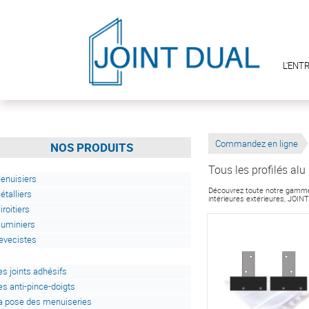
L'ENT
Commandez en ligne
NOS PRODUITS
Tous les profilés alu
enuisiers
Découvrez toute notre gamme s
étalliers
intérieures extérieures, JOIN
iroitiers
luminiers
evecistes
es joints adhésifs
es anti-pince-doigts
a pose des menuiseries