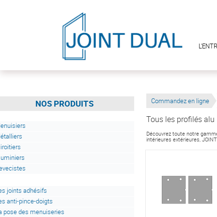
L'ENT
Commandez en ligne
NOS PRODUITS
Tous les profilés alu
enuisiers
Découvrez toute notre gamme s
étalliers
intérieures extérieures, JOIN
iroitiers
luminiers
evecistes
es joints adhésifs
es anti-pince-doigts
a pose des menuiseries