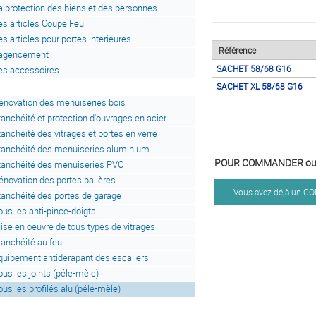
a protection des biens et des personnes
es articles Coupe Feu
es articles pour portes interieures
Référence
'agencement
SACHET 58/68 G16
es accessoires
SACHET XL 58/68 G16
énovation des menuiseries bois
tanchéité et protection d'ouvrages en acier
tanchéité des vitrages et portes en verre
tanchéité des menuiseries aluminium
POUR COMMANDER ou 
tanchéité des menuiseries PVC
énovation des portes palières
Vous avez déjà un 
tanchéité des portes de garage
ous les anti-pince-doigts
ise en oeuvre de tous types de vitrages
tanchéité au feu
quipement antidérapant des escaliers
ous les joints (péle-mèle)
ous les profilés alu (péle-mèle)