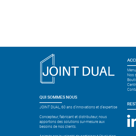
ACC
Menui
Nos s
Bouti
Cent
Cont
QUI SOMMES NOUS
RES
JOINT DUAL, 60 ans d'innovations et d'expertise
Concepteur, fabricant et distributeur, nous
apportons des solutions sur-mesure aux
besoins de nos clients.
Animés par la volonté de participer à l’évolution