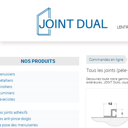
L'ENT
Commandez en ligne
NOS PRODUITS
Tous les joints (péle
enuisiers
Découvrez toute notre gamme d
étalliers
extérieures, JOINT DUAL vous 
iroitiers
luminiers
evecistes
es joints adhésifs
es anti-pince-doigts
a pose des menuiseries