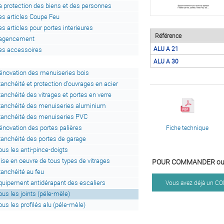
a protection des biens et des personnes
es articles Coupe Feu
es articles pour portes interieures
Référence
'agencement
ALU A 21
es accessoires
ALU A 30
énovation des menuiseries bois
tanchéité et protection d'ouvrages en acier
tanchéité des vitrages et portes en verre
tanchéité des menuiseries aluminium
tanchéité des menuiseries PVC
énovation des portes palières
Fiche technique
tanchéité des portes de garage
ous les anti-pince-doigts
ise en oeuvre de tous types de vitrages
POUR COMMANDER ou 
tanchéité au feu
quipement antidérapant des escaliers
Vous avez déjà un 
ous les joints (péle-mèle)
ous les profilés alu (péle-mèle)