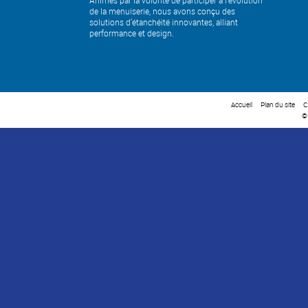
de la menuiserie, nous avons conçu des
solutions d’étanchéité innovantes, alliant
performance et design.
Accueil
Plan du site
C
©