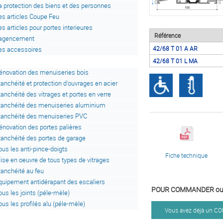
a protection des biens et des personnes
es articles Coupe Feu
es articles pour portes interieures
Référence
'agencement
42/68 T 01 A AR
es accessoires
42/68 T 01 L MA
énovation des menuiseries bois
tanchéité et protection d'ouvrages en acier
tanchéité des vitrages et portes en verre
tanchéité des menuiseries aluminium
tanchéité des menuiseries PVC
énovation des portes palières
tanchéité des portes de garage
ous les anti-pince-doigts
Fiche technique
ise en oeuvre de tous types de vitrages
tanchéité au feu
quipement antidérapant des escaliers
POUR COMMANDER ou 
ous les joints (péle-mèle)
ous les profilés alu (péle-mèle)
Vous avez déjà un 