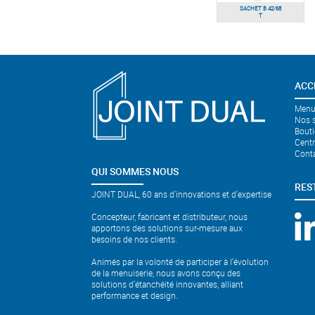
SACHET B 42/68
T
ACC
Menui
Nos s
Bouti
Cent
Cont
QUI SOMMES NOUS
RES
JOINT DUAL, 60 ans d'innovations et d'expertise
Concepteur, fabricant et distributeur, nous
apportons des solutions sur-mesure aux
besoins de nos clients.
Animés par la volonté de participer à l’évolution
de la menuiserie, nous avons conçu des
solutions d’étanchéité innovantes, alliant
performance et design.