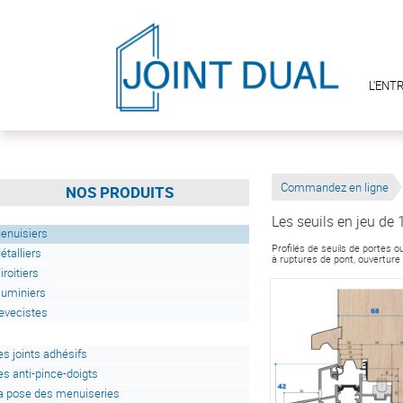
L'ENT
Commandez en ligne
NOS PRODUITS
Les seuils en jeu d
enuisiers
Profilés de seuils de portes 
étalliers
à ruptures de pont, ouverture
iroitiers
luminiers
evecistes
es joints adhésifs
es anti-pince-doigts
a pose des menuiseries